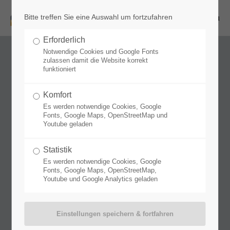
Bitte treffen Sie eine Auswahl um fortzufahren
Menu
Erforderlich
Notwendige Cookies und Google Fonts
zulassen damit die Website korrekt
ePotenziale
funktioniert
Wir entwickeln innovative Energiekonzepte
Komfort
Es werden notwendige Cookies, Google
Fonts, Google Maps, OpenStreetMap und
Youtube geladen
Unsere Partner
Statistik
Ingenieurleistungen für
Es werden notwendige Cookies, Google
Fonts, Google Maps, OpenStreetMap,
Energieberatung GmbH
Youtube und Google Analytics geladen
Palo-Alto-Platz 11
D - 69124 Heidelberg
+49 6221/7250630